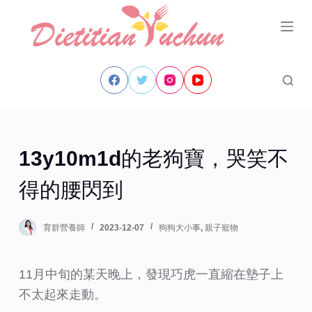
跳
至
主
要
內
容
13y10m1d的老狗寶，哭笑不
得的腰閃到
育群營養師
2023-12-07
狗狗大小事
,
親子寵物
11月中旬的某天晚上，發現巧虎一直縮在墊子上
不太起來走動。