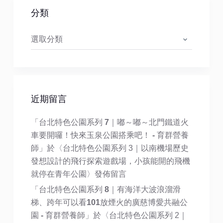
分類
分
類
近期留言
「
台北特色公園系列 7｜嘟～嘟～北門鐵道火
車要開囉！快來玉泉公園搭乘吧！ - 育群營養
師
」於〈
台北特色公園系列 3｜以南機場歷史
發想設計的飛行探索遊戲場，小孩能開的飛機
就停在青年公園
〉發佈留言
「
台北特色公園系列 8｜有海洋大波浪溜滑
梯、跨年可以看101放煙火的廣慈博愛共融公
園 - 育群營養師
」於〈
台北特色公園系列 2｜