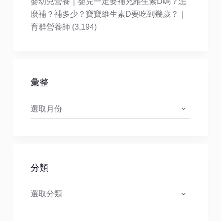
嬰幼兒營養｜嬰兒一定要補充維生素D嗎？怎
麼補？補多少？寶寶維生素D要吃到幾歲？｜
育群營養師
(3,194)
彙整
彙
整
分類
分
類