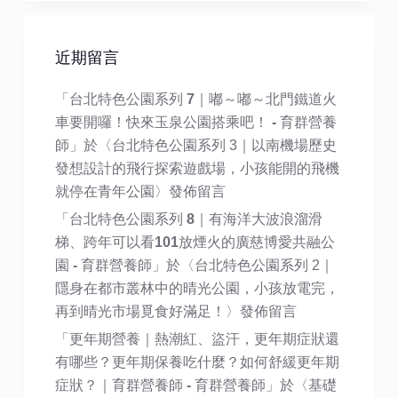
近期留言
「
台北特色公園系列 7｜嘟～嘟～北門鐵道火
車要開囉！快來玉泉公園搭乘吧！ - 育群營養
師
」於〈
台北特色公園系列 3｜以南機場歷史
發想設計的飛行探索遊戲場，小孩能開的飛機
就停在青年公園
〉發佈留言
「
台北特色公園系列 8｜有海洋大波浪溜滑
梯、跨年可以看101放煙火的廣慈博愛共融公
園 - 育群營養師
」於〈
台北特色公園系列 2｜
隱身在都市叢林中的晴光公園，小孩放電完，
再到晴光市場覓食好滿足！
〉發佈留言
「
更年期營養｜熱潮紅、盜汗，更年期症狀還
有哪些？更年期保養吃什麼？如何舒緩更年期
症狀？｜育群營養師 - 育群營養師
」於〈
基礎