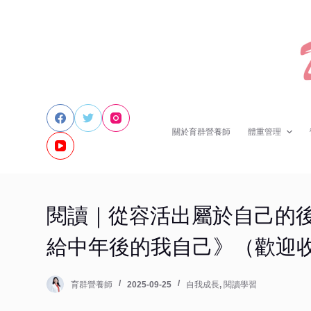
跳
至
主
要
內
容
關於育群營養師
體重管理
閱讀｜從容活出屬於自己的
給中年後的我自己》（歡迎收聽 
育群營養師
2025-09-25
自我成長
,
閱讀學習