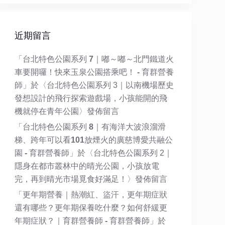
近期留言
「
台北特色公園系列 7｜嘟～嘟～北門鐵道火
車要開囉！快來玉泉公園搭乘吧！ - 育群營養
師
」於〈
台北特色公園系列 3｜以南機場歷史
發想設計的飛行探索遊戲場，小孩能開的飛
機就停在青年公園
〉發佈留言
「
台北特色公園系列 8｜有海洋大波浪溜滑
梯、跨年可以看101放煙火的廣慈博愛共融公
園 - 育群營養師
」於〈
台北特色公園系列 2｜
隱身在都市叢林中的晴光公園，小孩放電
完，再到晴光市場覓食好滿足！
〉發佈留言
「
更年期營養｜熱潮紅、盜汗，更年期症狀
還有哪些？更年期保養吃什麼？如何舒緩更
年期症狀？｜育群營養師 - 育群營養師
」於