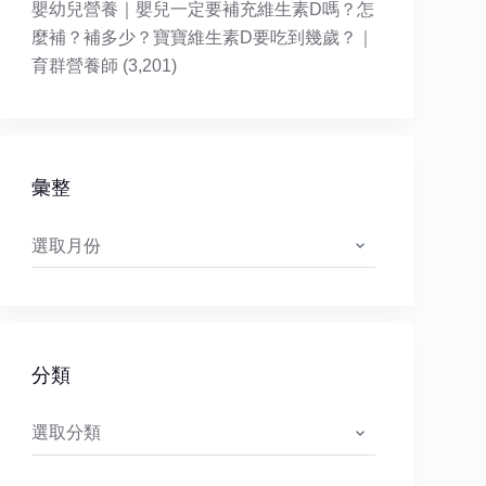
嬰幼兒營養｜嬰兒一定要補充維生素D嗎？怎
麼補？補多少？寶寶維生素D要吃到幾歲？｜
育群營養師
(3,201)
彙整
彙
整
分類
分
類