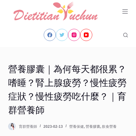
跳
至
主
要
內
容
營養膠囊｜為何每天都很累？
嗜睡？腎上腺疲勞？慢性疲勞
症狀？慢性疲勞吃什麼？｜育
群營養師
育群營養師
2023-02-13
營養保健
,
營養膠囊
,
飲食營養