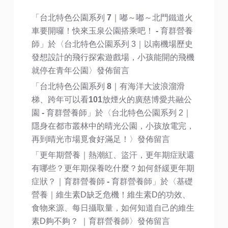
「
台北特色公園系列 7｜嘟～嘟～北門鐵道火
車要開囉！快來玉泉公園搭乘吧！ - 育群營養
師
」於〈
台北特色公園系列 3｜以南機場歷史
發想設計的飛行探索遊戲場，小孩能開的飛機
就停在青年公園
〉發佈留言
「
台北特色公園系列 8｜有海洋大波浪溜滑
梯、跨年可以看101放煙火的廣慈博愛共融公
園 - 育群營養師
」於〈
台北特色公園系列 2｜
隱身在都市叢林中的晴光公園，小孩放電完，
再到晴光市場覓食好滿足！
〉發佈留言
「
更年期營養｜熱潮紅、盜汗，更年期症狀還
有哪些？更年期保養吃什麼？如何舒緩更年期
症狀？｜育群營養師 - 育群營養師
」於〈
基礎
營養｜維生素D缺乏危機！維生素D的功效、
食物來源、每日攝取量，如何知道自己的維生
素D夠不夠？ ｜育群營養師
〉發佈留言