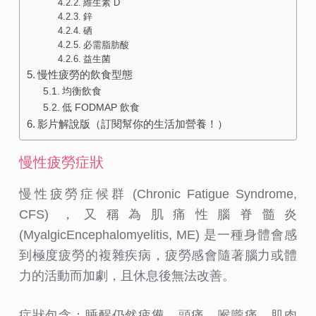
維生素 D
鋅
硒
必需脂肪酸
益生菌
慢性疲勞的飲食型態
均衡飲食
低 FODMAP 飲食
影片解說版（訂閱幫你的生活加營養！）
慢性疲勞症狀
慢性疲勞症候群 (Chronic Fatigue Syndrome,
CFS) ，又稱為肌痛性腦脊髓炎
(MyalgicEncephalomyelitis, ME) 是一種身體會感
到極度疲勞的複雜疾病，疲勞感會隨著腦力或體
力的活動而加劇，且休息後無法改善。
症狀包含：睡醒仍然疲憊、頭痛、喉嚨痛、肌肉