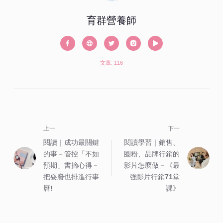
育群營養師
文章: 116
上一
下一
閱讀｜成功最關鍵
閱讀學習｜銷售、
的事－管控「不如
圈粉、品牌行銷的
預期」書摘心得－
影片怎麼做－《最
把耍廢也排進行事
強影片行銷71堂
曆!
課》