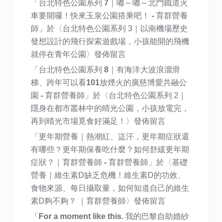
「
台北特色公園系列 7｜嘟～嘟～北門鐵道火
車要開囉！快來玉泉公園搭乘吧！ - 育群營養
師
」於〈
台北特色公園系列 3｜以南機場歷史
發想設計的飛行探索遊戲場，小孩能開的飛機
就停在青年公園
〉發佈留言
「
台北特色公園系列 8｜有海洋大波浪溜滑
梯、跨年可以看101放煙火的廣慈博愛共融公
園 - 育群營養師
」於〈
台北特色公園系列 2｜
隱身在都市叢林中的晴光公園，小孩放電完，
再到晴光市場覓食好滿足！
〉發佈留言
「
更年期營養｜熱潮紅、盜汗，更年期症狀還
有哪些？更年期保養吃什麼？如何舒緩更年期
症狀？｜育群營養師 - 育群營養師
」於〈
基礎
營養｜維生素D缺乏危機！維生素D的功效、
食物來源、每日攝取量，如何知道自己的維生
素D夠不夠？ ｜育群營養師
〉發佈留言
「
For a moment like this. 我的巴黎自助婚紗