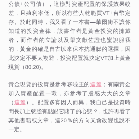
公債+公司債），這樣對資產配置的保護效果較
差，且殖利率低，所以有些人乾脆買VT+台幣定
存。於此同時，我又看了一本書—華爾街不讓你
知道的投資金律，該書作者是黃金投資的擁戴
者，而作者的立論以及舉文獻佐證也蠻說服我
的，黃金的確是自古以來保本抗通膨的選擇，因
此決定不要太複雜，投資配置就決定VT加上黃金
現貨（80:20)。
黃金現貨的投資是參考哆啦王的
這篇
；有關黃金
加入資產配置一環，亦參考了股感大大的文章
（
這篇
）。配置多寡因人而異，我自己是投資時
間長加上憨膽有點跟它賭了的心態 ?，也許再看了
其他書籍或文章，這20％的方向又會改變也說不
一定。